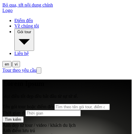
Bỏ qua, tới nội dung chính
Logo
Điểm đến
Về chúng tôi
Gói tour
Liên hệ
|
en
vi
Tour theo yêu cầu
Lorem Ipsum
Mọi điều tốt đẹp đều bắt đầu từ sự tử tế.
Tên gói tour hoặc điểm đến
Thời gian đi
Tìm kiếm
Ảnh đẹp từ tour / video / khách du lịch
Ảnh điểm lưu trú