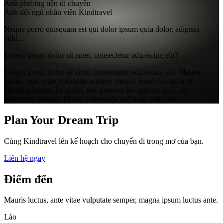
Ảnh phương tiện di chuyển
Ảnh đội ngũ nhân viên Kindtravel
Neque porro quisquam est qui dolor ipsum quia dolor, adipisci
velit...
Lorem ipsum dolor sit amet, consectetur adipiscing elit?
Lorem ipsum dolor sit amet, consectetur adipiscing elit. Mauris
luctus, ante vitae vulputate semper, magna ipsum luctus ante.
Quisque laoreet lacus elit, nec posuere leo egestas quis, nec
nonummy potenti. Morbi malesuada nisl nunc ridiculus.
Plan Your Dream Trip
Cùng Kindtravel lên kế hoạch cho chuyến đi trong mơ của bạn.
Liên hệ ngay
Điểm đến
Mauris luctus, ante vitae vulputate semper, magna ipsum luctus ante.
Lào