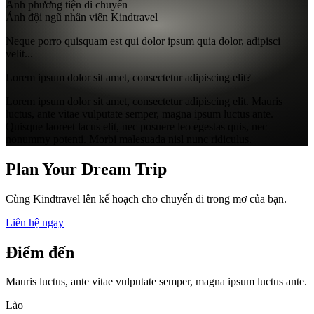
Ảnh phương tiện di chuyển
Ảnh đội ngũ nhân viên Kindtravel
Neque porro quisquam est qui dolor ipsum quia dolor, adipisci
velit...
Lorem ipsum dolor sit amet, consectetur adipiscing elit?
Lorem ipsum dolor sit amet, consectetur adipiscing elit. Mauris
luctus, ante vitae vulputate semper, magna ipsum luctus ante.
Quisque laoreet lacus elit, nec posuere leo egestas quis, nec
nonummy potenti. Morbi malesuada nisl nunc ridiculus.
Plan Your Dream Trip
Cùng Kindtravel lên kế hoạch cho chuyến đi trong mơ của bạn.
Liên hệ ngay
Điểm đến
Mauris luctus, ante vitae vulputate semper, magna ipsum luctus ante.
Lào