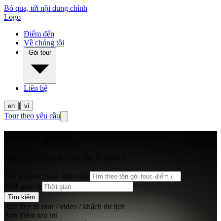
Bỏ qua, tới nội dung chính
Logo
Điểm đến
Về chúng tôi
Gói tour
Liên hệ
|
en
vi
Tour theo yêu cầu
Lorem Ipsum
Mọi điều tốt đẹp đều bắt đầu từ sự tử tế.
Tên gói tour hoặc điểm đến
Thời gian đi
Tìm kiếm
Ảnh đẹp từ tour / video / khách du lịch
Ảnh điểm lưu trú