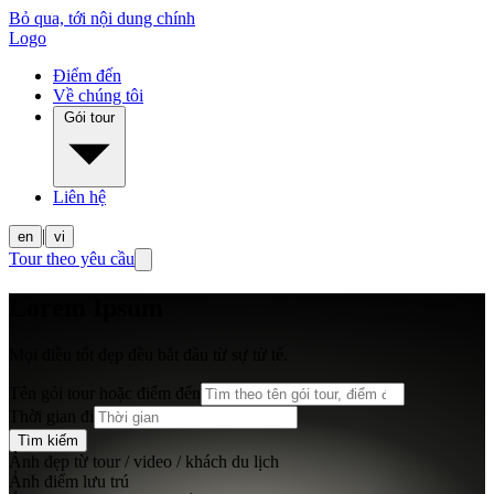
Bỏ qua, tới nội dung chính
Logo
Điểm đến
Về chúng tôi
Gói tour
Liên hệ
|
en
vi
Tour theo yêu cầu
Lorem Ipsum
Mọi điều tốt đẹp đều bắt đầu từ sự tử tế.
Tên gói tour hoặc điểm đến
Thời gian đi
Tìm kiếm
Ảnh đẹp từ tour / video / khách du lịch
Ảnh điểm lưu trú