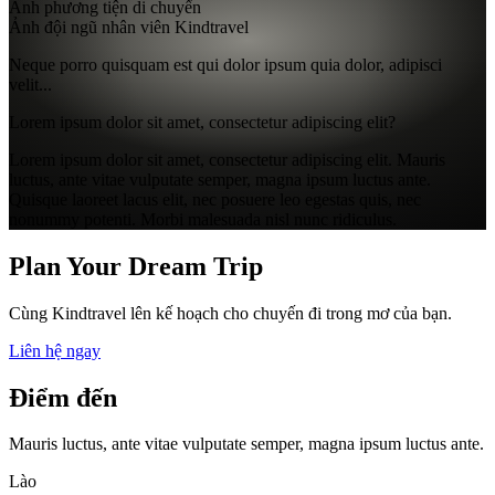
Ảnh phương tiện di chuyển
Ảnh đội ngũ nhân viên Kindtravel
Neque porro quisquam est qui dolor ipsum quia dolor, adipisci
velit...
Lorem ipsum dolor sit amet, consectetur adipiscing elit?
Lorem ipsum dolor sit amet, consectetur adipiscing elit. Mauris
luctus, ante vitae vulputate semper, magna ipsum luctus ante.
Quisque laoreet lacus elit, nec posuere leo egestas quis, nec
nonummy potenti. Morbi malesuada nisl nunc ridiculus.
Plan Your Dream Trip
Cùng Kindtravel lên kế hoạch cho chuyến đi trong mơ của bạn.
Liên hệ ngay
Điểm đến
Mauris luctus, ante vitae vulputate semper, magna ipsum luctus ante.
Lào